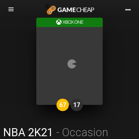
Basculer
la
navigation
67
17
NBA 2K21
- Occasion