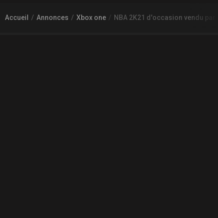
Accueil
Annonces
Xbox one
NBA 2K21 d'occasion vendu par 
À PROPOS DE GAMECHEAP
Qui sommes nous?
Aide
Contact
INFORMATIONS LÉGALES
Mentions légales et CGU
CGV
Règles de diffusion
Confidentialité
COMMUNAUTÉ
L'actualité des jeux vidéo