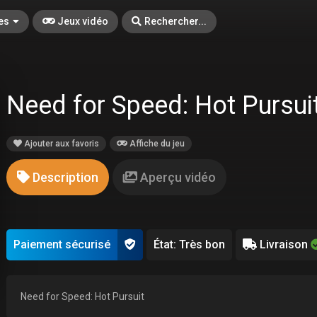
es
Jeux vidéo
Rechercher...
Need for Speed: Hot Pursui
Ajouter aux favoris
Affiche du jeu
Description
Aperçu vidéo
Paiement sécurisé
État: Très bon
Livraison
Need for Speed: Hot Pursuit