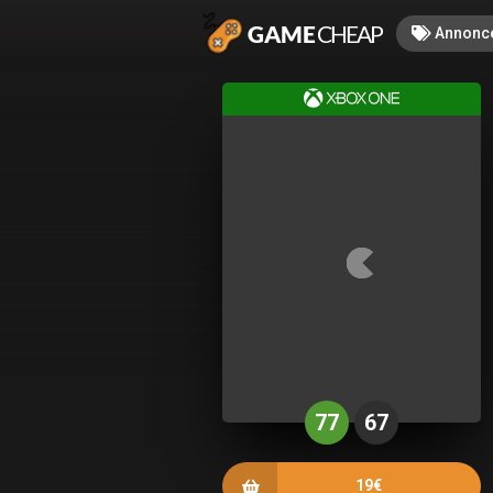
Annonc
77
67
19€