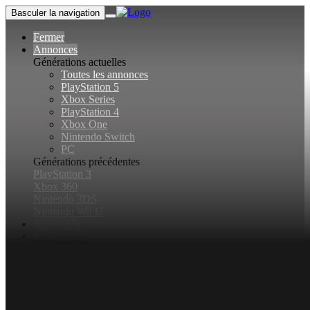
Basculer la navigation
Fermer
Annonces
Générations actuelles
Toutes les annonces
PlayStation 5
Xbox Series
PlayStation 4
Xbox One
Nintendo Switch
PC
Générations précédentes
PlayStation 3
Xbox 360
Nintendo 3DS
Nintendo Wii U
Jeux vidéo
Rechercher...
Basculer la recherche
Connexion