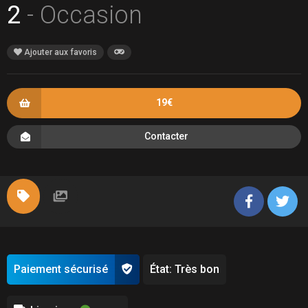
2
- Occasion
Ajouter aux favoris
19€
Contacter
Paiement sécurisé
État: Très bon