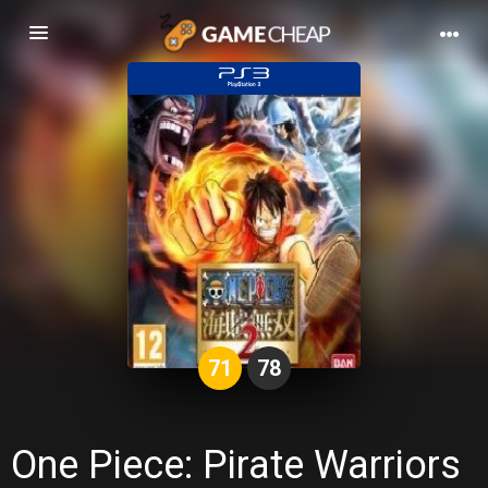
Basculer
la
navigation
71
78
One Piece: Pirate Warriors