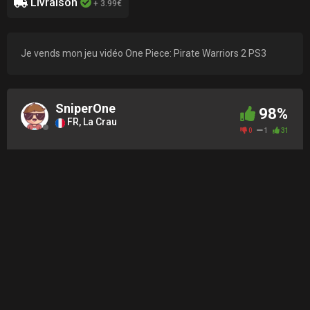
Livraison
+ 3.99€
Je vends mon jeu vidéo One Piece: Pirate Warriors 2 PS3
SniperOne
98%
FR, La Crau
0
1
31