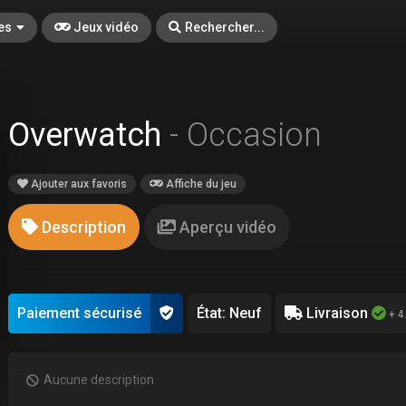
es
Jeux vidéo
Rechercher...
Overwatch
- Occasion
Ajouter aux favoris
Affiche du jeu
Description
Aperçu vidéo
Paiement sécurisé
État: Neuf
Livraison
+ 4
Aucune description