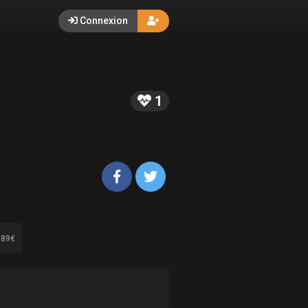
Connexion
1
.89€