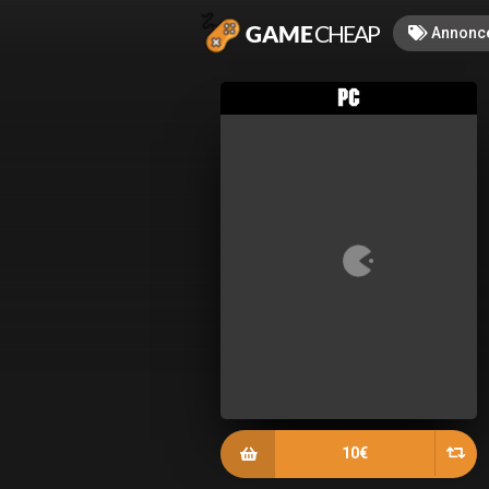
Annonc
10€