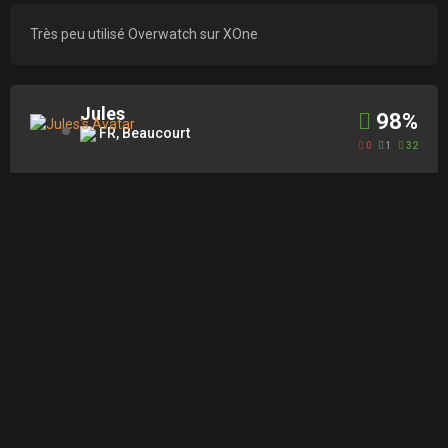
Très peu utilisé Overwatch sur XOne
Jules
98%
FR, Beaucourt
0
1
32