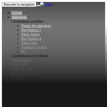
Basculer la navigation
Fermer
Annonces
Générations actuelles
Toutes les annonces
PlayStation 5
Xbox Series
PlayStation 4
Xbox One
Nintendo Switch
PC
Générations précédentes
PlayStation 3
Xbox 360
Nintendo 3DS
Nintendo Wii U
Jeux vidéo
Rechercher...
Basculer la recherche
Connexion