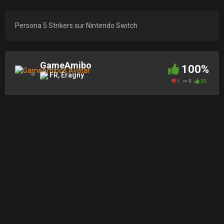
Persona 5 Strikers sur Nintendo Switch
GameAmibo
100%
FR, Éragny
0
0
33