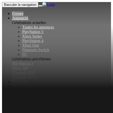
Basculer la navigation
Fermer
Annonces
Générations actuelles
Toutes les annonces
PlayStation 5
Xbox Series
PlayStation 4
Xbox One
Nintendo Switch
PC
Générations précédentes
PlayStation 3
Xbox 360
Nintendo 3DS
Nintendo Wii U
Jeux vidéo
Rechercher...
Basculer la recherche
Connexion