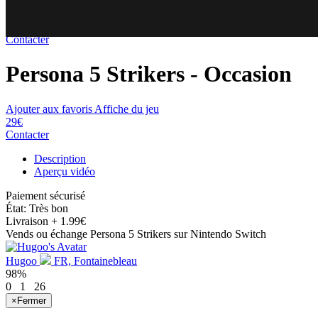
29€
Contacter
Persona 5 Strikers
- Occasion
Ajouter aux favoris
Affiche du jeu
29€
Contacter
Description
Aperçu vidéo
Paiement sécurisé
État: Très bon
Livraison
+ 1.99€
Vends ou échange Persona 5 Strikers sur Nintendo Switch
Hugoo
FR, Fontainebleau
98%
0
1
26
×
Fermer