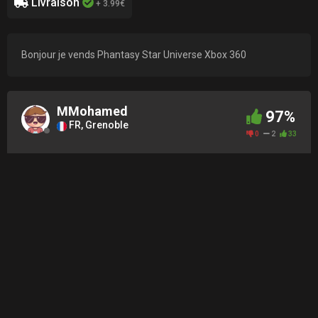
Livraison
+ 3.99€
Bonjour je vends Phantasy Star Universe Xbox 360
MMohamed
97%
FR, Grenoble
0
2
33