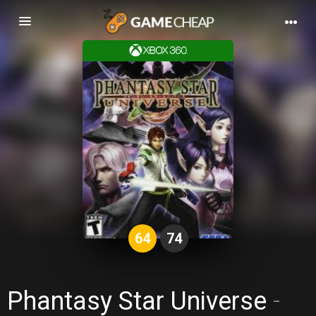
Basculer
la
navigation
64
74
Phantasy Star Universe
-