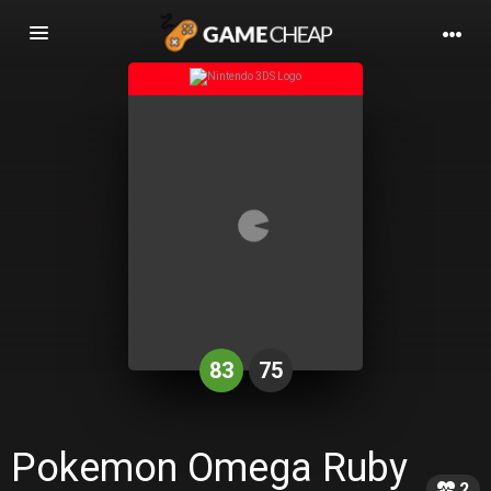
Basculer
la
navigation
83
75
Pokemon Omega Ruby
2