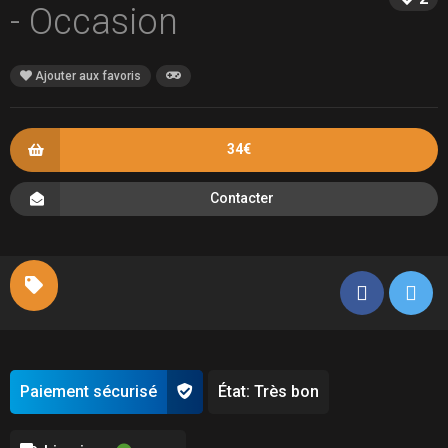
- Occasion
Ajouter aux favoris
34€
Contacter
Paiement sécurisé
État: Très bon