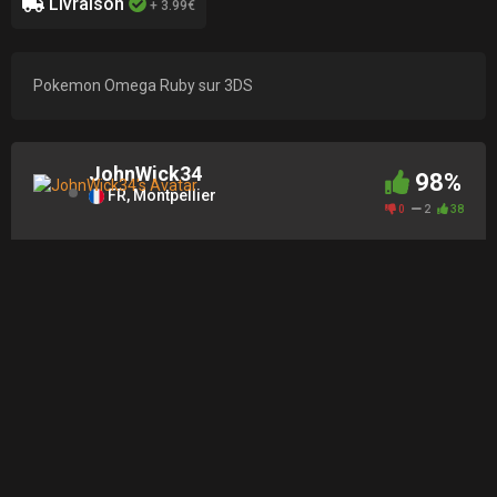
Livraison
+ 3.99€
Pokemon Omega Ruby sur 3DS
JohnWick34
98%
FR, Montpellier
0
2
38