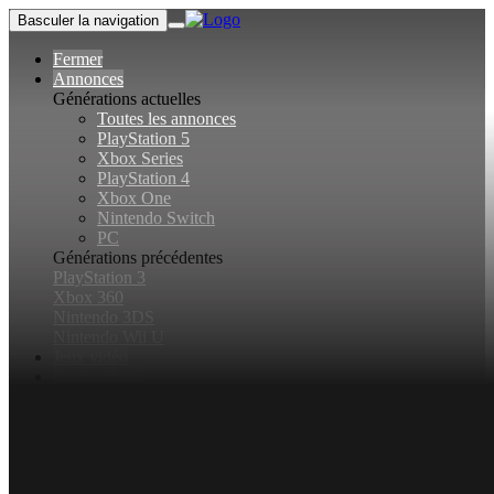
Basculer la navigation
Fermer
Annonces
Générations actuelles
Toutes les annonces
PlayStation 5
Xbox Series
PlayStation 4
Xbox One
Nintendo Switch
PC
Générations précédentes
PlayStation 3
Xbox 360
Nintendo 3DS
Nintendo Wii U
Jeux vidéo
Rechercher...
Basculer la recherche
Connexion