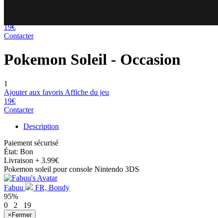
87
76
19€
Contacter
Pokemon Soleil
- Occasion
1
Ajouter aux favoris
Affiche du jeu
19€
Contacter
Description
Paiement sécurisé
État: Bon
Livraison
+ 3.99€
Pokemon soleil pour console Nintendo 3DS
Fabuu
FR, Bondy
95%
0
2
19
×
Fermer