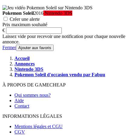
Pokemon Soleil
2016
Nintendo 3DS
Créer une alerte
Prix maximum souhaité
€
Laissez vide pour recevoir une notification pour chaque nouvelle
annonce.
Fermer
Ajouter aux favoris
Accueil
Annonces
Nintendo 3DS
Pokemon Soleil d'occasion vendu par Fabuu
À PROPOS DE GAMECHEAP
Qui sommes nous?
Aide
Contact
INFORMATIONS LÉGALES
Mentions légales et CGU
CGV