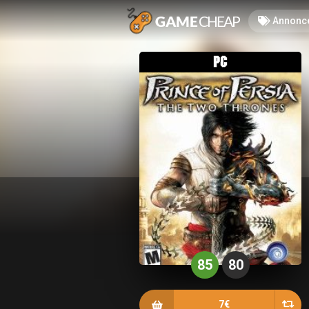
Annonc
85
80
7€