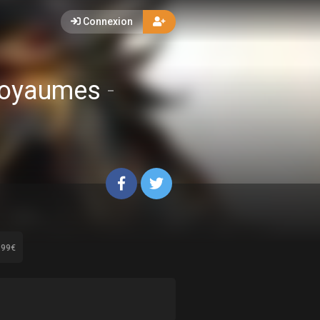
Connexion
 royaumes
-
.99€