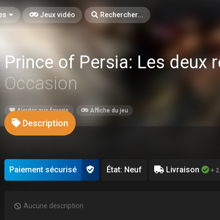
es
Jeux vidéo
Rechercher...
Prince of Persia: Les deux
Occasion
Ajouter aux favoris
Affiche du jeu
Description
Paiement sécurisé
État: Neuf
Livraison
+ 2
Aucune description