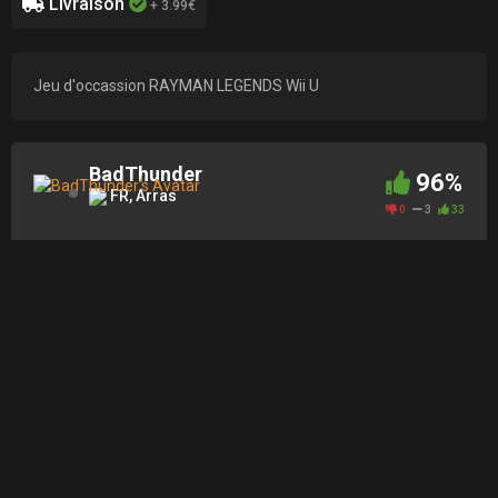
Livraison
+ 3.99€
Jeu d'occassion RAYMAN LEGENDS Wii U
BadThunder
96%
FR, Arras
0
3
33