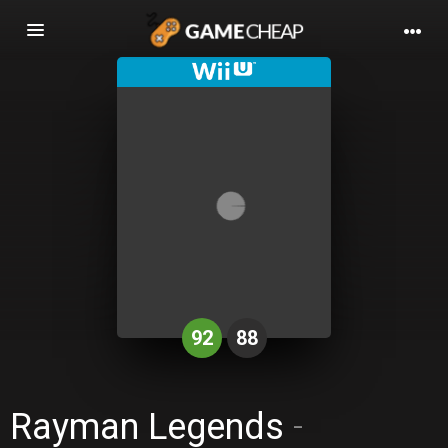
Basculer
la
navigation
92
88
Rayman Legends
-