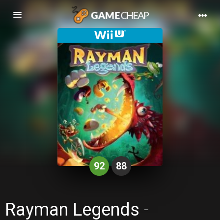
Basculer
la
navigation
92
88
Rayman Legends
-