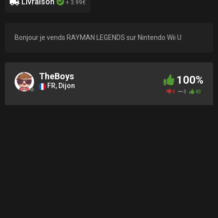
Livraison
+ 3.99€
Bonjour je vends RAYMAN LEGENDS sur Nintendo Wii U
TheBoys
100%
FR, Dijon
0
0
40