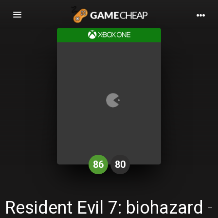
Basculer
la
navigation
86
80
Resident Evil 7: biohazard
-