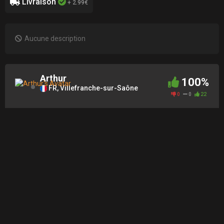
Livraison
+ 2.99€
Aucune description
Arthur
100%
FR, Villefranche-sur-Saône
0
0
22