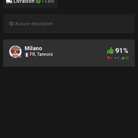
Livraison
+ 4.89€
Aucune description
Milano
91%
FR, Tannois
3
1
33