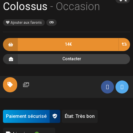
Colossus
- Occasion
Ajouter aux favoris
14€
Contacter
Paiement sécurisé
État: Très bon