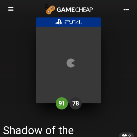
Basculer
la
navigation
91
78
Shadow of the
2