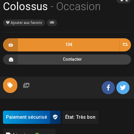
Colossus
- Occasion
Ajouter aux favoris
13€
Contacter
Paiement sécurisé
État: Très bon