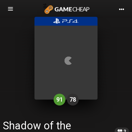
Basculer
la
navigation
91
78
Shadow of the
2