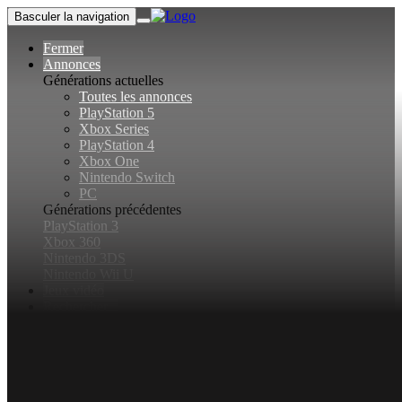
Basculer la navigation
Fermer
Annonces
Générations actuelles
Toutes les annonces
PlayStation 5
Xbox Series
PlayStation 4
Xbox One
Nintendo Switch
PC
Générations précédentes
PlayStation 3
Xbox 360
Nintendo 3DS
Nintendo Wii U
Jeux vidéo
Rechercher...
Basculer la recherche
Connexion