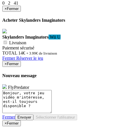
0
2
41
×
Fermer
Acheter
Skylanders Imaginators
Skylanders Imaginators
Wii U
Livraison
Paiement sécurisé
TOTAL
14€
+ 3.99€ de livraison
Fermer
Réserver le jeu
×
Fermer
Nouveau message
FlyPredator
Fermer
Envoyer
Sélectionner l'utilisateur
×
Fermer