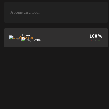
Aucune description
Lina
100%
FR, Bastia
0
0
34