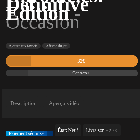
Definitive
Edition
-
Occasion
Ajouter aux favoris
Affiche du jeu
32€
Contacter
Description
Aperçu vidéo
État: Neuf
Livraison
+ 2.99€
Paiement sécurisé