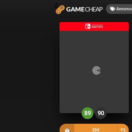
Annonc
89
90
35€