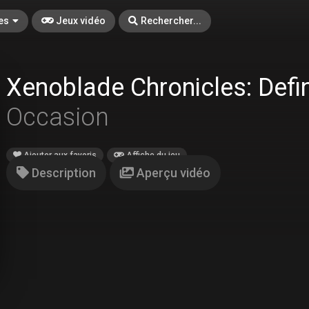
es
Jeux vidéo
Rechercher...
Xenoblade Chronicles: Defin
Occasion
Ajouter aux favoris
Affiche du jeu
Description
Aperçu vidéo