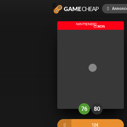
Annonc
76
80
12€