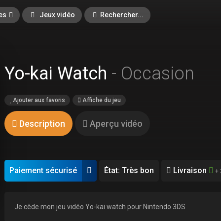
es
Jeux vidéo
Rechercher...
Yo-kai Watch
- Occasion
Ajouter aux favoris
Affiche du jeu
Description
Aperçu vidéo
Paiement sécurisé
État: Très bon
Livraison
+ 
Je cède mon jeu vidéo Yo-kai watch pour Nintendo 3DS