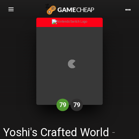
Basculer
la
navigation
79
79
Yoshi's Crafted World
-