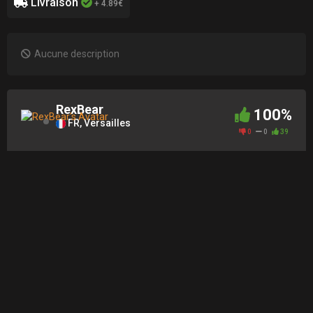
Livraison
+ 4.89€
Aucune description
RexBear
100%
FR, Versailles
0
0
39