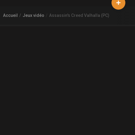
Accueil
Jeux vidéo
Assassin's Creed Valhalla (PC)
À PROPOS DE GAMECHEAP
Qui sommes nous?
Aide
Contact
INFORMATIONS LÉGALES
Mentions légales et CGU
CGV
Règles de diffusion
Confidentialité
COMMUNAUTÉ