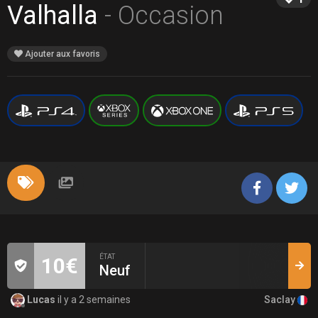
Valhalla
- Occasion
Ajouter aux favoris
ÉTAT
10€
Neuf
Saclay
Lucas
il y a 2 semaines