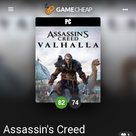
Basculer
la
navigation
82
74
Assassin's Creed
1