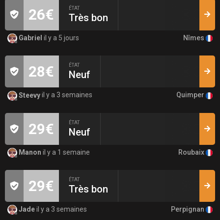
ÉTAT
26€
Très bon
Nîmes
Gabriel
il y a 5 jours
ÉTAT
28€
Neuf
Quimper
Steevy
il y a 3 semaines
ÉTAT
29€
Neuf
Roubaix
Manon
il y a 1 semaine
ÉTAT
29€
Très bon
Perpignan
Jade
il y a 3 semaines