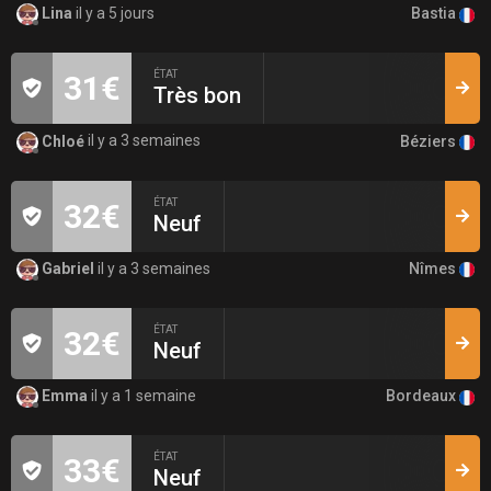
Bastia
Lina
il y a 5 jours
ÉTAT
31€
Très bon
Béziers
Chloé
il y a 3 semaines
ÉTAT
32€
Neuf
Nîmes
Gabriel
il y a 3 semaines
ÉTAT
32€
Neuf
Bordeaux
Emma
il y a 1 semaine
ÉTAT
33€
Neuf