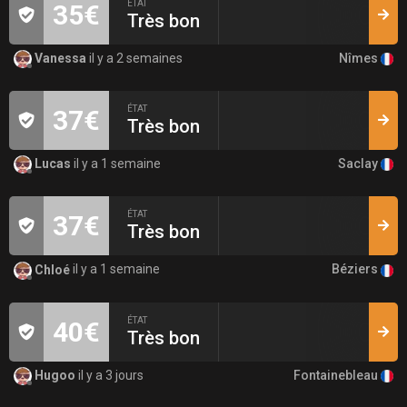
ÉTAT
35€
Très bon
Nîmes
Vanessa
il y a 2 semaines
ÉTAT
37€
Très bon
Saclay
Lucas
il y a 1 semaine
ÉTAT
37€
Très bon
Béziers
Chloé
il y a 1 semaine
ÉTAT
40€
Très bon
Fontainebleau
Hugoo
il y a 3 jours