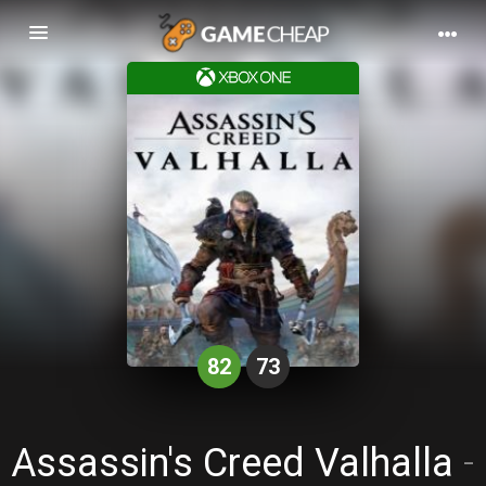
Basculer
la
navigation
82
73
Assassin's Creed Valhalla
-