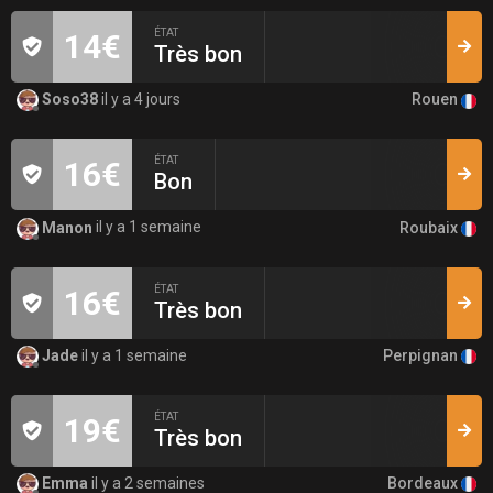
ÉTAT
14€
Très bon
Rouen
Soso38
il y a 4 jours
ÉTAT
16€
Bon
Roubaix
Manon
il y a 1 semaine
ÉTAT
16€
Très bon
Perpignan
Jade
il y a 1 semaine
ÉTAT
19€
Très bon
Bordeaux
Emma
il y a 2 semaines