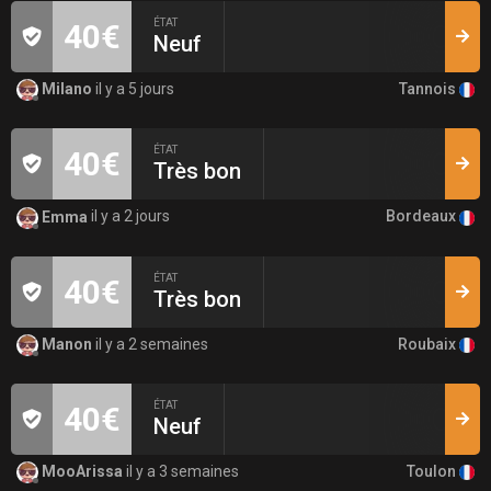
ÉTAT
40€
Neuf
Tannois
Milano
il y a 5 jours
ÉTAT
40€
Très bon
Bordeaux
Emma
il y a 2 jours
ÉTAT
40€
Très bon
Roubaix
Manon
il y a 2 semaines
ÉTAT
40€
Neuf
Toulon
MooArissa
il y a 3 semaines