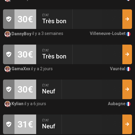
ÉTAT
30€
Très bon
Villeneuve-Loubet
DannyBoy
il y a 3 semaines
ÉTAT
30€
Très bon
Vauréal
GamaXxx
il y a 2 jours
ÉTAT
30€
Neuf
Aubagne
Kylian
il y a 6 jours
ÉTAT
31€
Neuf