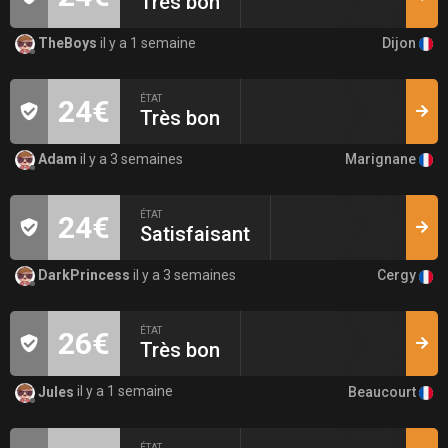
Très bon
Dijon
TheBoys
il y a 1 semaine
ÉTAT
24€
Très bon
Marignane
Adam
il y a 3 semaines
ÉTAT
24€
Satisfaisant
Cergy
DarkPrincess
il y a 3 semaines
ÉTAT
26€
Très bon
Beaucourt
Jules
il y a 1 semaine
ÉTAT