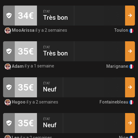
ÉTAT
34€
Très bon
Toulon
MooArissa
il y a 2 semaines
ÉTAT
35€
Très bon
Marignane
Adam
il y a 1 semaine
ÉTAT
35€
Neuf
Fontainebleau
Hugoo
il y a 2 semaines
ÉTAT
35€
Neuf
Nice
Leo
il y a 2 semaines