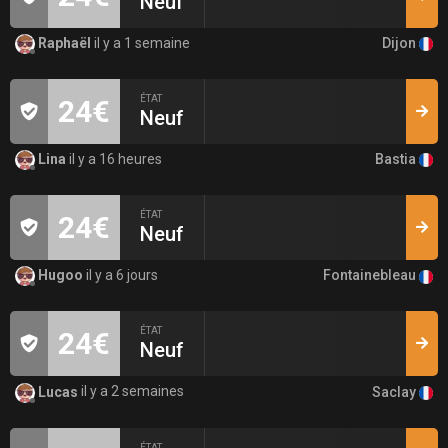
Neuf
Dijon
Raphaël
il y a 1 semaine
ÉTAT
24€
Neuf
Bastia
Lina
il y a 16 heures
ÉTAT
24€
Neuf
Fontainebleau
Hugoo
il y a 6 jours
ÉTAT
24€
Neuf
Saclay
Lucas
il y a 2 semaines
ÉTAT