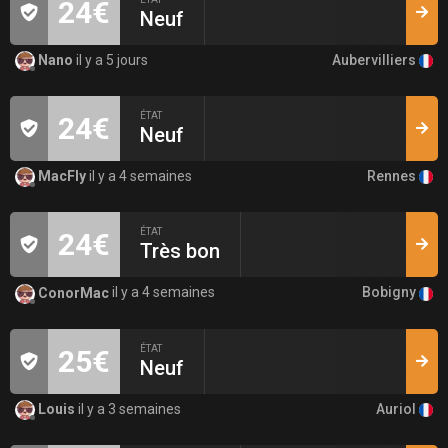
24€
Neuf
Aubervilliers
Nano
il y a 5 jours
ÉTAT
24€
Neuf
Rennes
MacFly
il y a 4 semaines
ÉTAT
24€
Très bon
Bobigny
ConorMac
il y a 4 semaines
ÉTAT
25€
Neuf
Auriol
Louis
il y a 3 semaines