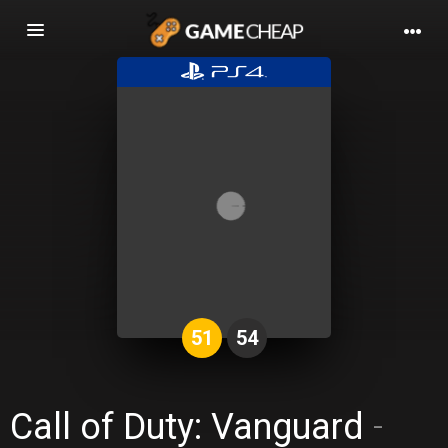
Basculer
la
navigation
51
54
Call of Duty: Vanguard
-