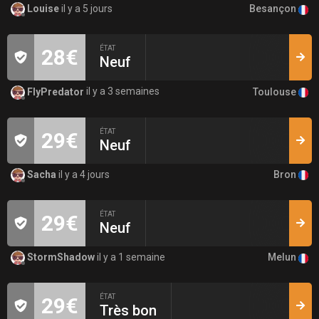
Besançon
Louise
il y a 5 jours
ÉTAT
28€
Neuf
Toulouse
FlyPredator
il y a 3 semaines
ÉTAT
29€
Neuf
Bron
Sacha
il y a 4 jours
ÉTAT
29€
Neuf
Melun
StormShadow
il y a 1 semaine
ÉTAT
29€
Très bon