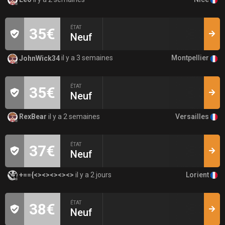
ÉTAT
35€
Neuf
Montpellier
JohnWick34
il y a 3 semaines
ÉTAT
35€
Neuf
Versailles
RexBear
il y a 2 semaines
ÉTAT
37€
Neuf
Lorient
+=={<><><><><>
il y a 2 jours
ÉTAT
38€
Neuf