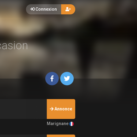
Connexion
casion
Annonce
Marignane