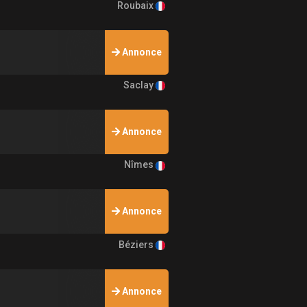
Roubaix
Annonce
Saclay
Annonce
Nîmes
Annonce
Béziers
Annonce