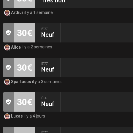
Très bon
Arthur
il y a 1 semaine
ÉTAT
30€
Neuf
Alice
il y a 2 semaines
ÉTAT
30€
Neuf
Spartacus
il y a 3 semaines
ÉTAT
30€
Neuf
Lucas
il y a 4 jours
ÉTAT