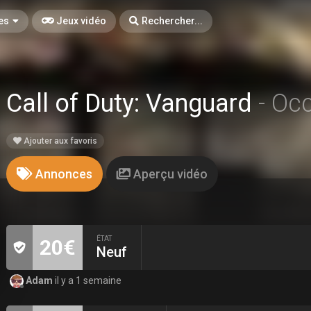
es
Jeux vidéo
Rechercher...
Call of Duty: Vanguard
- Oc
Ajouter aux favoris
Annonces
Aperçu vidéo
ÉTAT
20€
Neuf
Adam
il y a 1 semaine