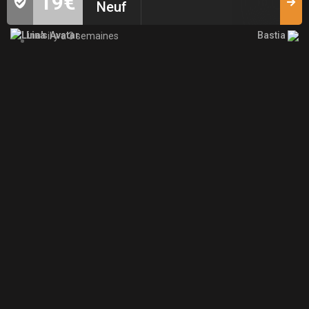
19€
Neuf
Bastia
Lina
il y a 3 semaines