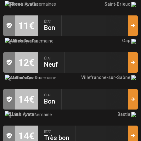
Saint-Brieuc
Rose
il y a 3 semaines
ÉTAT
11€
Bon
Gap
Alice
il y a 1 semaine
ÉTAT
12€
Neuf
Villefranche-sur-Saône
Arthur
il y a 1 semaine
ÉTAT
14€
Bon
Bastia
Lina
il y a 1 semaine
ÉTAT
14€
Très bon