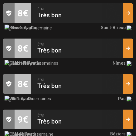
ÉTAT
8€
Très bon
Saint-Brieuc
Rose
il y a 1 semaine
ÉTAT
8€
Très bon
Nîmes
Gabriel
il y a 3 semaines
ÉTAT
8€
Très bon
Pau
Will
il y a 3 semaines
ÉTAT
9€
Très bon
Béziers
Chloé
il y a 1 semaine