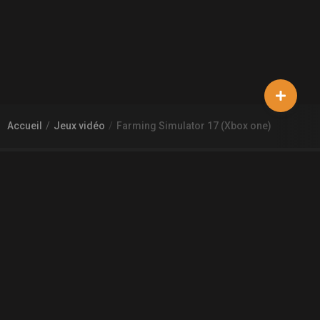
Accueil
Jeux vidéo
Farming Simulator 17 (Xbox one)
À PROPOS DE GAMECHEAP
Qui sommes nous?
Aide
Contact
INFORMATIONS LÉGALES
Mentions légales et CGU
CGV