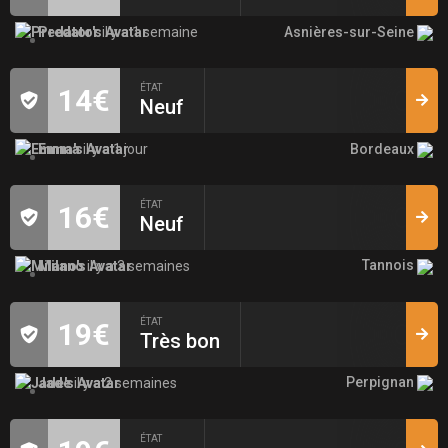
Asnières-sur-Seine
Predator
il y a 1 semaine
ÉTAT
14€
Neuf
Bordeaux
Emma
il y a 1 jour
ÉTAT
16€
Neuf
Tannois
Milano
il y a 3 semaines
ÉTAT
19€
Très bon
Perpignan
Jade
il y a 2 semaines
ÉTAT