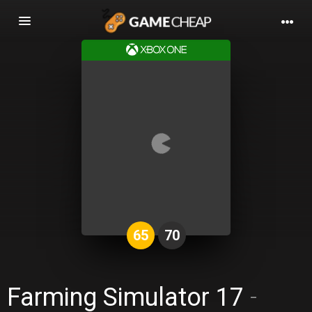
Basculer
la
navigation
65
70
Farming Simulator 17
-