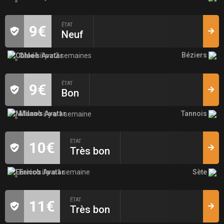
ÉTAT
9€
Neuf
Béziers
Chloé
il y a 2 semaines
ÉTAT
9€
Bon
Tannois
Milano
il y a 1 semaine
ÉTAT
10€
Très bon
Sète
Enrico
il y a 1 semaine
ÉTAT
11€
Très bon