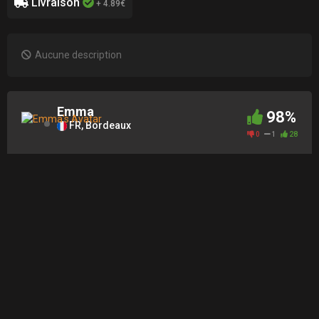
Livraison
+ 4.89€
Aucune description
Emma
98%
FR, Bordeaux
0
1
28