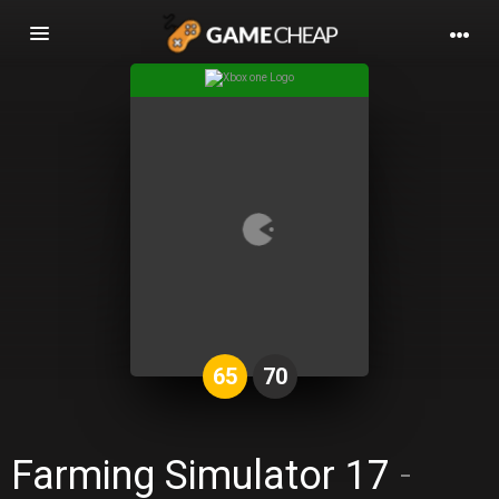
Basculer
la
navigation
65
70
Farming Simulator 17
-