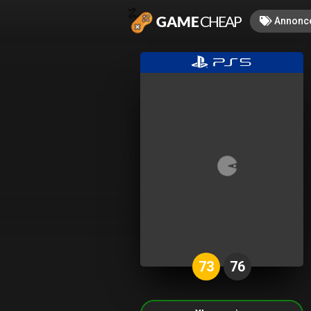
Annonc
73
76