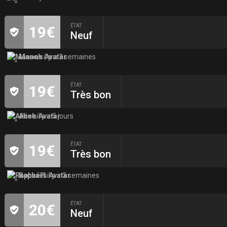
ÉTAT
19€
Neuf
Manon
il y a 3 semaines
ÉTAT
19€
Très bon
Alice
il y a 5 jours
ÉTAT
19€
Très bon
Raphaël
il y a 3 semaines
ÉTAT
20€
Neuf