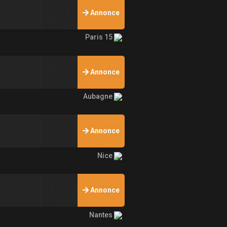
Annonce
Paris 15
Annonce
Aubagne
Annonce
Nice
Annonce
Nantes