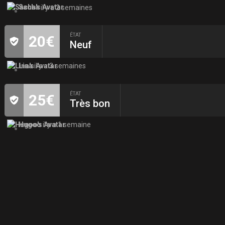
Sacha
il y a 2 semaines
ÉTAT
20€
Neuf
Lina
il y a 3 semaines
ÉTAT
25€
Très bon
Hugoo
il y a 1 semaine