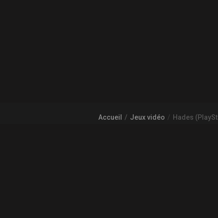
Accueil
Jeux vidéo
Hades (PlaySt
À PROPOS DE GAMECHEAP
Qui sommes nous?
Aide
COMMUNAUTÉ