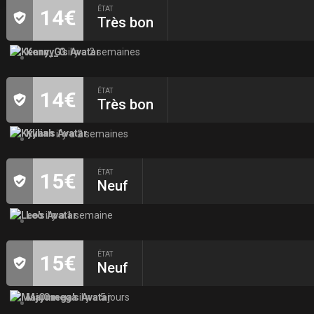
ÉTAT
14€
Très bon
Kenny_G
il y a 2 semaines
ÉTAT
14€
Très bon
Kylian
il y a 2 semaines
ÉTAT
15€
Neuf
Leo
il y a 1 semaine
ÉTAT
15€
Neuf
MajOmega
il y a 5 jours