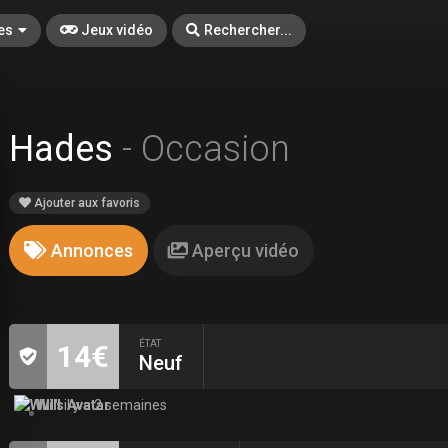
es
Jeux vidéo
Rechercher...
Hades
- Occasion
Ajouter aux favoris
Annonces
Aperçu vidéo
ÉTAT
14€
Neuf
Will
il y a 2 semaines