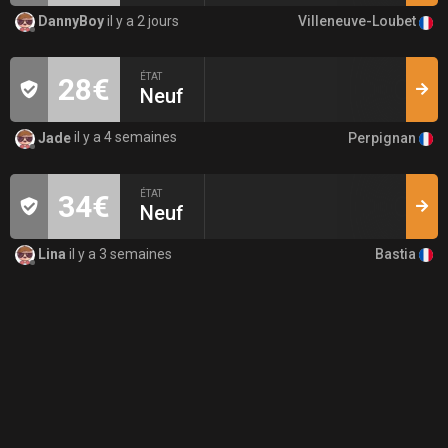
Villeneuve-Loubet
DannyBoy
il y a 2 jours
ÉTAT
28€
Neuf
Perpignan
Jade
il y a 4 semaines
ÉTAT
34€
Neuf
Bastia
Lina
il y a 3 semaines