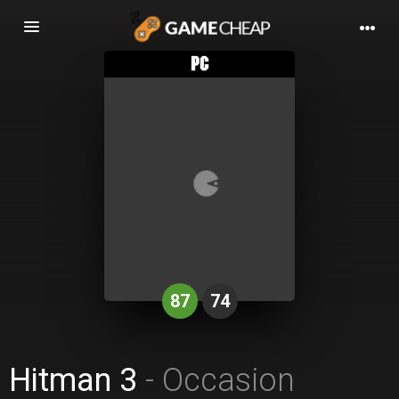
Basculer
la
navigation
87
74
Hitman 3
- Occasion