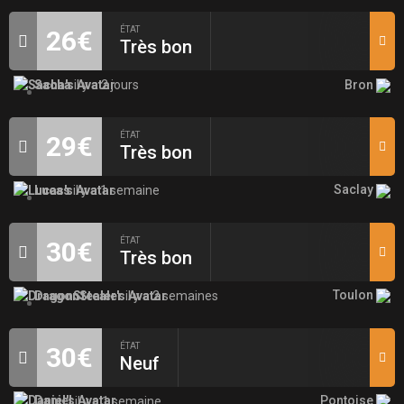
ÉTAT
26€
Très bon
Bron
Sacha
il y a 2 jours
ÉTAT
29€
Très bon
Saclay
Lucas
il y a 1 semaine
ÉTAT
30€
Très bon
Toulon
DragonStealer
il y a 2 semaines
ÉTAT
30€
Neuf
Pontoise
Daniel
il y a 1 semaine