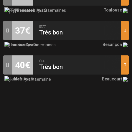
Toulouse
FlyPredator
il y a 3 semaines
ÉTAT
37€
Très bon
Besançon
Louise
il y a 3 semaines
ÉTAT
40€
Très bon
Beaucourt
Jules
il y a 1 semaine