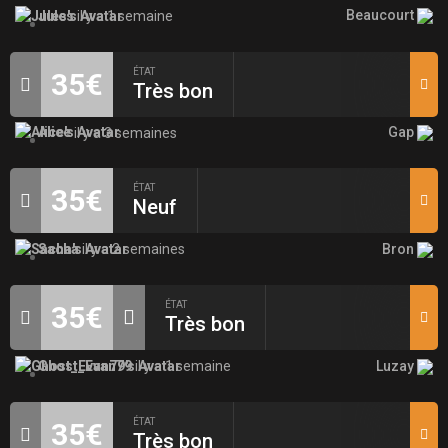
Beaucourt
Jules
il y a 1 semaine
ÉTAT
35€
Très bon
Gap
Alice
il y a 3 semaines
ÉTAT
35€
Neuf
Bron
Sacha
il y a 2 semaines
ÉTAT
35€
Très bon
Luzay
Ghost_Evan79
il y a 1 semaine
ÉTAT
35€
Très bon