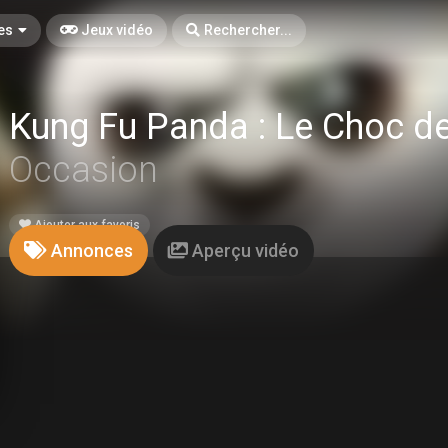
es
Jeux vidéo
Rechercher...
Kung Fu Panda : Le Choc 
Occasion
Ajouter aux favoris
Annonces
Aperçu vidéo