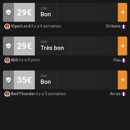
ÉTAT
29€
Bon
Orléans
ViperLord
il y a 4 semaines
ÉTAT
29€
Très bon
Pau
Will
il y a 4 jours
ÉTAT
35€
Bon
Arras
BadThunder
il y a 3 semaines