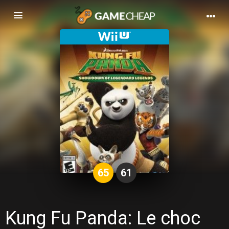
Basculer
la
navigation
65
61
Kung Fu Panda: Le choc