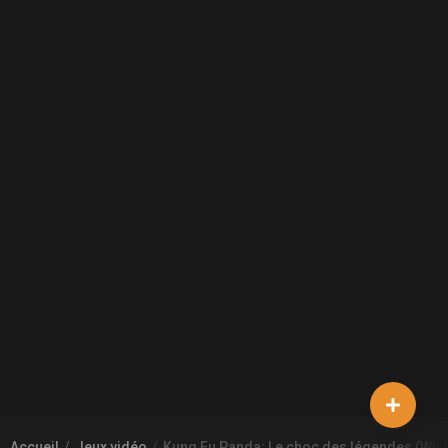
Accueil
Jeux vidéo
Kung Fu Panda: Le choc des légendes (Wii 