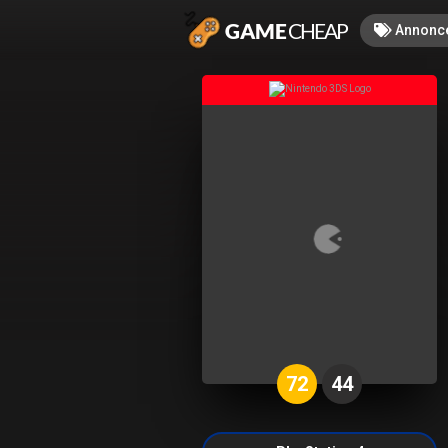
Annonc
72
44