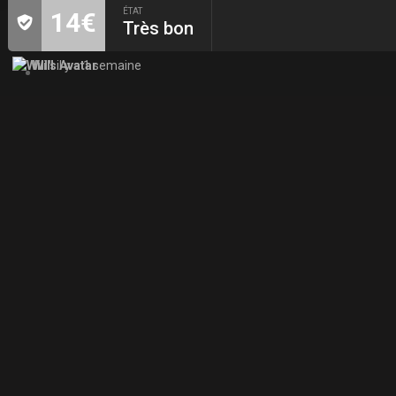
ÉTAT
14€
Très bon
Will
il y a 1 semaine