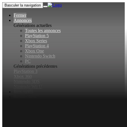
Basculer la navigation
Fermer
Annonces
Générations actuelles
Toutes les annonces
PlayStation 5
Xbox Series
PlayStation 4
Xbox One
Nintendo Switch
PC
Générations précédentes
PlayStation 3
Xbox 360
Nintendo 3DS
Nintendo Wii U
Jeux vidéo
Rechercher...
Basculer la recherche
Connexion