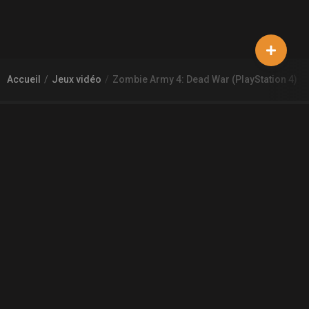
Accueil
Jeux vidéo
Zombie Army 4: Dead War (PlayStation 4)
À PROPOS DE GAMECHEAP
Qui sommes nous?
Aide
Contact
INFORMATIONS LÉGALES
Mentions légales et CGU
CGV
Règles de diffusion
Confidentialité