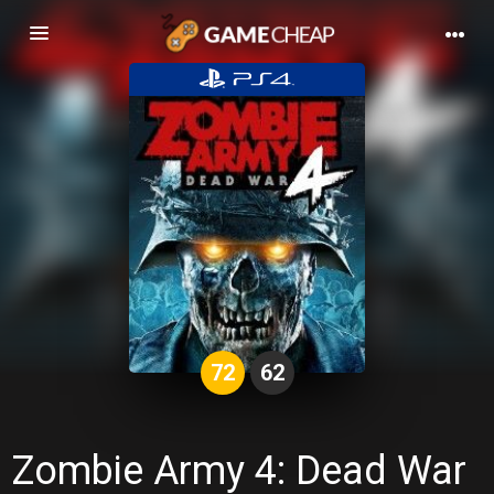
Basculer
la
navigation
72
62
Zombie Army 4: Dead War